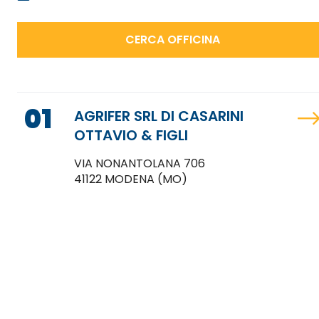
CERCA OFFICINA
01
AGRIFER SRL DI CASARINI
OTTAVIO & FIGLI
VIA NONANTOLANA 706
41122 MODENA (MO)
Tel: 59260453
Fax: 59260453
Orari:
Lun-Ven 8:00-12:00 - 14:00-19:00
CONTATTA