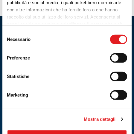
pubblicità e social media, i quali potrebbero combinarle
Tel: 0863/35112
con altre informazioni che ha fornito loro o che hanno
raccolto dal suo utilizzo dei loro servizi. Acconsenta ai
Orari:
nostri cookie se continua ad utilizzare il nostro sito web.
08:30 - 13:00 / 14:30 - 18:30
Selezione
FIAMM Network
Necessario
del
INDICAZIONI
consenso
Preferenze
CONTATTA
Statistiche
OFFICINE
AUTOMOBILISTI
Marketing
Scopri Fiamm Network
Garanzia
Mostra dettagli
Vantaggi Fiamm Network
Consigli
Le nostre officine
Officine FIAMM Network