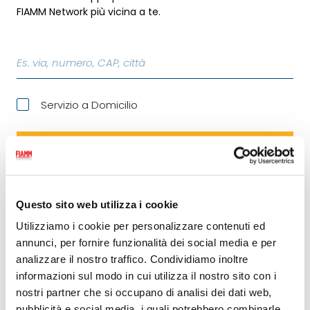
FIAMM Network più vicina a te.
Es. via, numero, CAP, città
Servizio a Domicilio
CERCA OFFICINA
Questo sito web utilizza i cookie
01
Utilizziamo i cookie per personalizzare contenuti ed
CESANA AUTOMOTIVE
annunci, per fornire funzionalità dei social media e per
VIA NUOVA VALASSINA, 6
analizzare il nostro traffico. Condividiamo inoltre
22046 MERONE (CO)
informazioni sul modo in cui utilizza il nostro sito con i
nostri partner che si occupano di analisi dei dati web,
pubblicità e social media, i quali potrebbero combinarle