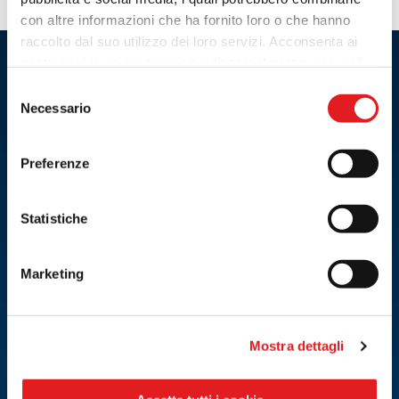
Tel: 031/642467
Fax: 031/642467
con altre informazioni che ha fornito loro o che hanno
raccolto dal suo utilizzo dei loro servizi. Acconsenta ai
Orari:
nostri cookie se continua ad utilizzare il nostro sito web.
Lun-Ven 8.00-12.00 14.00-18.30
FIAMM Network
Sab 8.00-12.00
Selezione
Necessario
del
consenso
INDICAZIONI
Preferenze
CONTATTA
Statistiche
OFFICINE
AUTOMOBILISTI
Marketing
Scopri Fiamm Network
Garanzia
Vantaggi Fiamm Network
Consigli
Mostra dettagli
Le nostre officine
Officine FIAMM Network
Officina del mese
Smaltimento