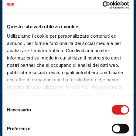
Questo sito web utilizza i cookie
Utilizziamo i cookie per personalizzare contenuti ed
annunci, per fornire funzionalità dei social media e per
17.06.2026
analizzare il nostro traffico. Condividiamo inoltre
CONVENTION 2026 RICAMBISTI SUD ITALIA
informazioni sul modo in cui utilizza il nostro sito con i
nostri partner che si occupano di analisi dei dati web,
pubblicità e social media, i quali potrebbero combinarle
con altre informazioni che ha fornito loro o che hanno
raccolto dal suo utilizzo dei loro servizi. Acconsenta ai
nostri cookie se continua ad utilizzare il nostro sito web.
Selezione
Necessario
del
consenso
Preferenze