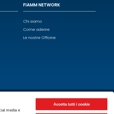
FIAMM NETWORK
Chi siamo
Come aderire
Le nostre Officine
Accetta tutti i cookie
cial media e
giore (VI)