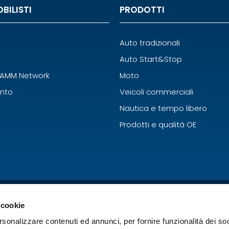
BILISTI
PRODOTTI
Auto tradizionali
Auto Start&Stop
FIAMM Network
Moto
nto
Veicoli commerciali
Nautica e tempo libero
Prodotti e qualità OE
 cookie
rsonalizzare contenuti ed annunci, per fornire funzionalità dei so
rgy Technology S.p.A. - V.le Europa, 75 - 36075 Montecchio Mag