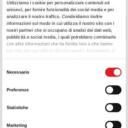
Utilizziamo i cookie per personalizzare contenuti ed
annunci, per fornire funzionalità dei social media e per
analizzare il nostro traffico. Condividiamo inoltre
informazioni sul modo in cui utilizza il nostro sito con i
MOTO
nostri partner che si occupano di analisi dei dati web,
pubblicità e social media, i quali potrebbero combinarle
con altre informazioni che ha fornito loro o che hanno
raccolto dal suo utilizzo dei loro servizi. Acconsenta ai
nostri cookie se continua ad utilizzare il nostro sito web.
Selezione
Necessario
del
consenso
Preferenze
Statistiche
Marketing